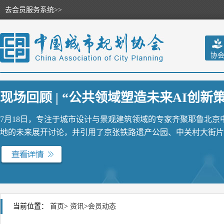
去会员服务系统>>
协
现场回顾 | “公共领域塑造未来AI创新策源
7月18日，专注于城市设计与景观建筑领域的专家齐聚耶鲁北
地的未来展开讨论，并引用了京张铁路遗产公园、中关村大街片区
当前位置：
首页
>
资讯
>
会员动态