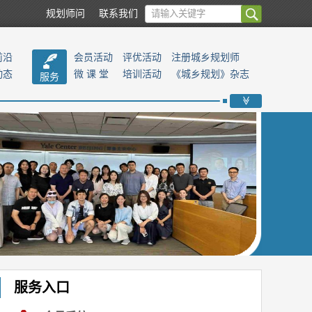
规划师问
联系我们
前沿
会员活动
评优活动
注册城乡规划师
动态
微 课 堂
培训活动
《城乡规划》杂志
服务
>>
服务入口