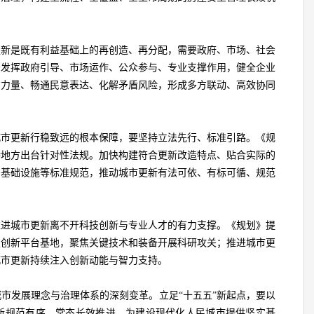
更新是既有利益基础上的再创造、再分配，需要政府、市场、社会
分发挥政府引导、市场运作、公众参与、专业支撑作用，健全企业
方力量、畅通民意表达、化解矛盾风险，形成多方联动、高效协同
城市更新行稳致远的根本保障，要坚持立法先行、标准引路。《规
持地方出台针对性法规。加快构建符合更新改造特点、贴合实际的
、基础设施等标准规范，推动城市更新有法可依、有标可循、规范
推进城市更新离不开科技创新与专业人才的有力支撑。《规划》提
技创新平台基地，聚焦关键技术和装备开展科研攻关；推进城市更
城市更新持续注入创新动能与智力支持。
市发展理念与治理体系的深刻变革。立足“十五五”新起点，要以
新规范有序、常态长效推进，为建设现代化人民城市提供坚实基