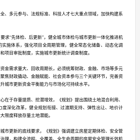
安全、多元参与、法规标准、科技人才七大重点领域，加快构建系
要求“先体检、后更新”，健全城市体检与城市更新一体化推进机
”的实施体系，强化项目全周期管理，健全常态化储备、动态化调
制和项目审批制度，实施城市更新统计调查制度。
新资金需求量大、回收周期长，必须统筹财政、金融、市场等多元
》聚焦财政撬动、金融赋能、社会资本参与三个关键环节，完善资
提升城市更新资金平衡能力与市场化可持续水平。
核心在于存量提质、挖潜增效，《规划》提出围绕土地混合利用、
力度深化改革，健全规划衔接、过渡期支持、弹性出让、地价计
最大限度释放存量土地潜能。
是城市更新的底线要求，《规划》强调建立房屋定期体检、安全管
合治理，构建全流程、全覆盖、全生命周期的房屋安全管理长效机