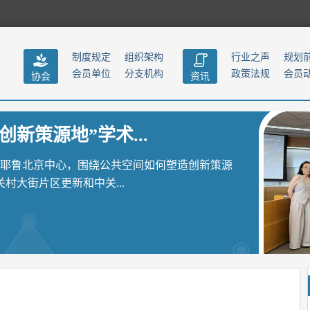
制度规定
组织架构
行业之声
规划
会员单位
分支机构
政策法规
会员
协会
资讯
创新策源地”学术...
聚耶鲁北京中心，围绕公共空间如何塑造创新策源
大街片区更新和中关...