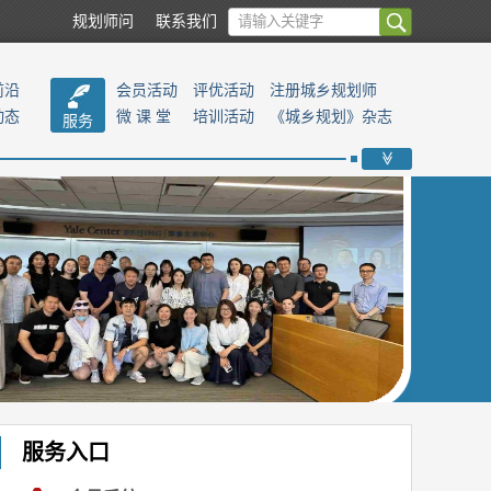
规划师问
联系我们
前沿
会员活动
评优活动
注册城乡规划师
动态
微 课 堂
培训活动
《城乡规划》杂志
服务
>>
服务入口