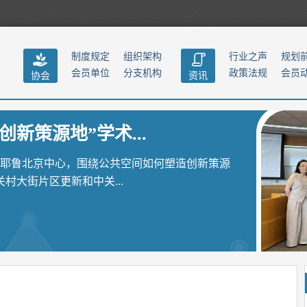
制度规定
组织架构
行业之声
规划
会员单位
分支机构
政策法规
会员
协会
资讯
创新策源地”学术...
聚耶鲁北京中心，围绕公共空间如何塑造创新策源
大街片区更新和中关...