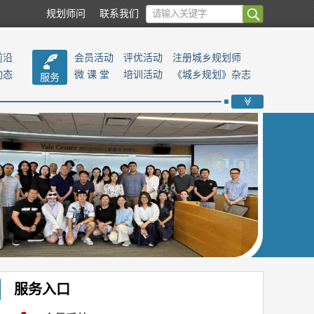
规划师问
联系我们
前沿
会员活动
评优活动
注册城乡规划师
动态
微 课 堂
培训活动
《城乡规划》杂志
服务
>>
服务入口