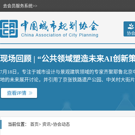
去会员服务系统>>
协
现场回顾 | “公共领域塑造未来AI创新策源
7月18日，专注于城市设计与景观建筑领域的专家齐聚耶鲁北
地的未来展开讨论，并引用了京张铁路遗产公园、中关村大街片区
当前位置：
首页
>
资讯
>
协会动态