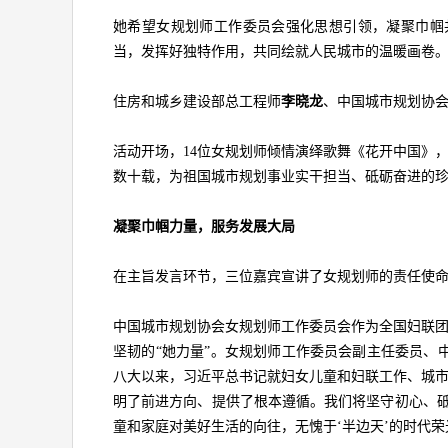
她希望女规划师工作委员会强化思想引领，凝聚巾帼
当，发挥好独特作用，共同绘就人民城市的温暖画卷
住房和城乡建设部总工程师
李晓龙
、中国城市规划协
活动开场，14位女规划师倾情演绎歌舞《花开中国》
数十载，为祖国城市规划事业实干担当、砥砺奋进的
凝聚巾帼力量，服务发展大局
在主旨发言环节，三位嘉宾宣讲了女规划师的责任使
中国城市规划协会女规划师工作委员会作为全国妇联
坚韧的“她力量”。女规划师工作委员会副主任委员、
八大以来，习近平总书记就妇女儿童和妇联工作、城
明了前进方向、提供了根本遵循。我们将坚守初心、砥
童和家庭对美好生活的向往，无愧于‘半边天’的时代荣