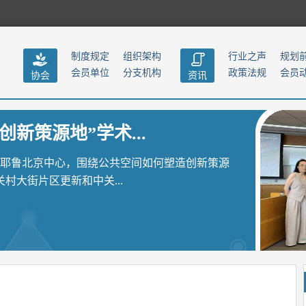
制度规定
组织架构
行业之声
规划
会员单位
分支机构
政策法规
会员
协会
资讯
创新策源地”学术...
聚耶鲁北京中心，围绕公共空间如何塑造创新策源
大街片区更新和中关...