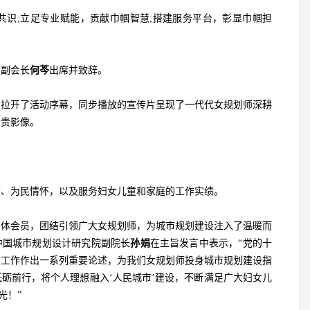
共识;立足专业赋能，贡献巾帼智慧;搭建服务平台，彰显巾帼担
。
会副会长
何芩
出席并致辞。
，拉开了活动序幕，同步播放的宣传片呈现了一代代女规划师深耕
珍贵影像。
命、为民情怀，以及服务妇女儿童和家庭的工作实绩。
团体会员，团结引领广大女规划师，为城市规划建设注入了温暖而
中国城市规划设计研究院副院长
孙娟
在主旨发言中表示，“党的十
市工作作出一系列重要论述，为我们女规划师投身城市规划建设指
砺前行，将个人理想融入‘人民城市’建设，不断满足广大妇女儿
光！”