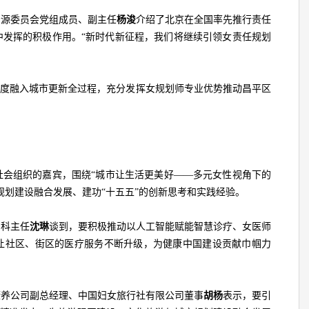
资源委员会党组成员、副主任
杨浚
介绍了北京在全国率先推行责任
中发挥的积极作用。“新时代新征程，我们将继续引领女责任规划
。
深度融入城市更新全过程，充分发挥女规划师专业优势推动昌平区
社会组织的嘉宾，围绕“城市让生活更美好——多元女性视角下的
规划建设融合发展、建功“十五五”的创新思考和实践经验。
内科主任
沈琳
谈到，要积极推动以人工智能赋能智慧诊疗、女医师
让社区、街区的医疗服务不断升级，为健康中国建设贡献巾帼力
康养公司副总经理、中国妇女旅行社有限公司董事
胡杨
表示，要引