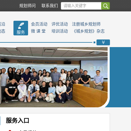
规划师问
联系我们
前沿
会员活动
评优活动
注册城乡规划师
动态
微 课 堂
培训活动
《城乡规划》杂志
服务
>>
服务入口