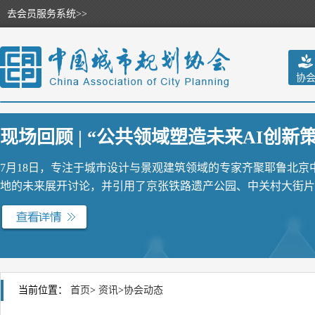
去会员服务系统>>
协
现场回顾 | “公共领域塑造未来AI创新策源
7月18日，专注于城市设计与景观建筑领域的专家齐聚耶鲁北
地的未来展开讨论，并引用了京张铁路遗产公园、中关村大街片区
当前位置：
首页
>
资讯
>
协会动态