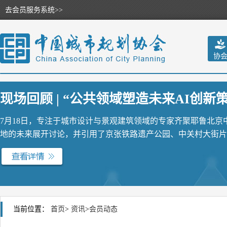
去会员服务系统>>
协
现场回顾 | “公共领域塑造未来AI创新策源
7月18日，专注于城市设计与景观建筑领域的专家齐聚耶鲁北
地的未来展开讨论，并引用了京张铁路遗产公园、中关村大街片区
当前位置：
首页
>
资讯
>
会员动态