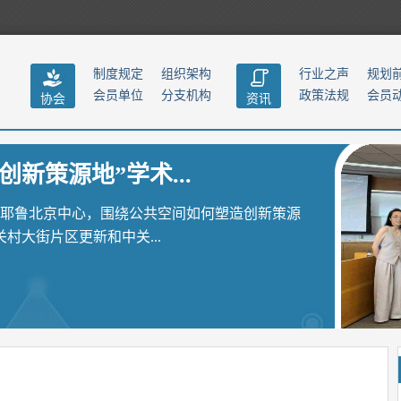
制度规定
组织架构
行业之声
规划
会员单位
分支机构
政策法规
会员
协会
资讯
创新策源地”学术...
聚耶鲁北京中心，围绕公共空间如何塑造创新策源
大街片区更新和中关...