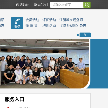
规划师问
联系我们
前沿
会员活动
评优活动
注册城乡规划师
动态
微 课 堂
培训活动
《城乡规划》杂志
服务
>>
服务入口