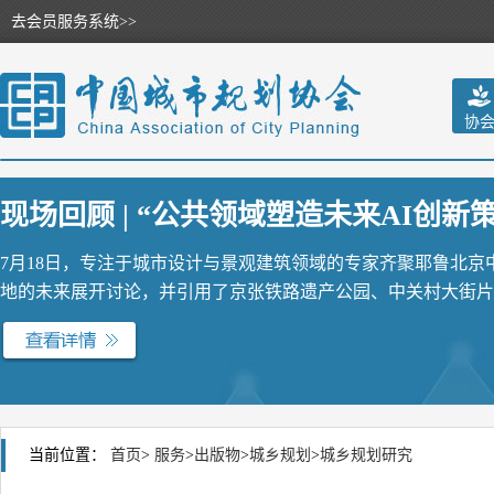
去会员服务系统>>
协
现场回顾 | “公共领域塑造未来AI创新策源
7月18日，专注于城市设计与景观建筑领域的专家齐聚耶鲁北
地的未来展开讨论，并引用了京张铁路遗产公园、中关村大街片区
当前位置：
首页
>
服务
>
出版物
>
城乡规划
>
城乡规划研究