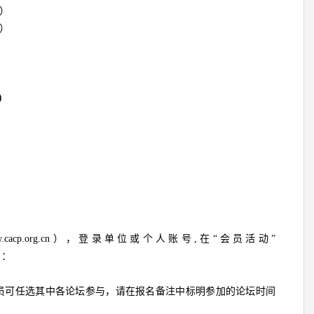
午）
午）
）
.cacp.org.cn），登录单位或个人账号,在“会员活动”
名：
会员可任选其中各论坛参与，请在报名备注中标明参加的论坛时间