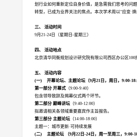
划行业如何重新定位自身价值，是急需我们思考的问
转型，已成为业界关注的焦点。本次学术周以“应变·
三、
活动时间
9月21-24日（星期日-星期三）
四、
活动地点
北京清华同衡规划设计研究院有限公司西区办公区100
五、
活动内容
(一)
开幕论坛、主题论坛（
9
月21
日，周日，
9:00-18
第一部分 开幕式
（9:00-9:40）
包含领导致辞及揭幕仪式两个环节。
第二部分 巅峰讲坛
（9:40-12:00）
拟邀请相关各领域重要嘉宾作主旨报告。
第三部分
主题论坛
（14:00-18:00）
主题一：城市更新·可持续发展
(二)
主题论坛
（
9
月22日-24日，周一至周三，9:00-18