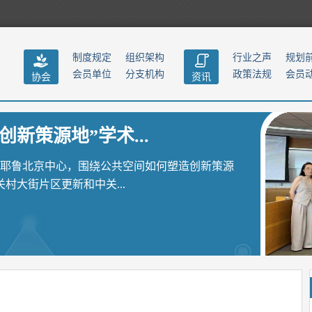
制度规定
组织架构
行业之声
规划
会员单位
分支机构
政策法规
会员
协会
资讯
创新策源地”学术...
聚耶鲁北京中心，围绕公共空间如何塑造创新策源
大街片区更新和中关...