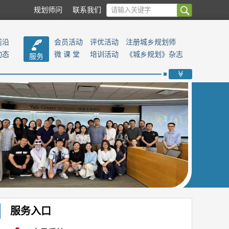
规划师问
联系我们
前沿
会员活动
评优活动
注册城乡规划师
动态
微 课 堂
培训活动
《城乡规划》杂志
服务
>>
服务入口