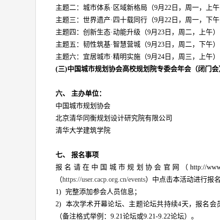
主题二：城市体系·区域新格局（9月22日，周一，上
主题三：世界遗产·四十载同行（9月22日，周一，下
主题四：创新生态·动能升级（9月23日，周二，上午）
主题五：韧性筑基·智慧营城（9月23日，周二，下午）
主题六：宜居城市·精明实施（9月24日，周三，上午）
(三)
中国城市规划协会高校规划院专委会年会
（闭门会
六、
主办单位：
中国城市规划协会
北京清华同衡规划设计研究院有限公司
清华大学建筑学院
七、
报名事项
报名请在中国城市规划协会官网（http://www
（
https://user.cacp.org.cn/events
）中点击本活动进行报
1) 完整添加参会人员信息；
2) 本次学术开幕论坛、主题论坛共持续4天，报名
（备注格式举例：9.21论坛或9.21-9.22论坛）。