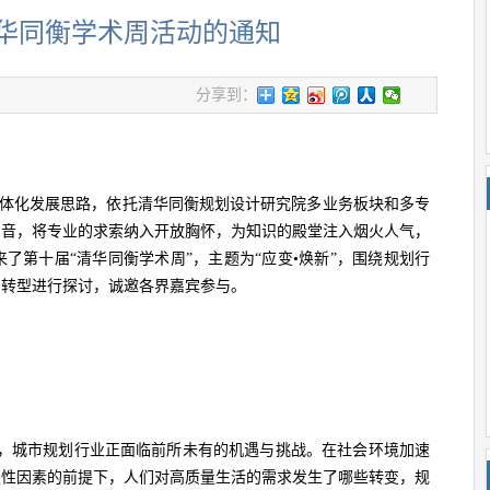
华同衡学术周活动的通知
分享到：
用”一体化发展思路，依托清华同衡规划设计研究院多业务板块和多专
声音，将专业的求索纳入开放胸怀，为知识的殿堂注入烟火人气，
来了第十届“清华同衡学术周”，主题为“应变•焕新”，围绕规划行
的转型进行探讨，诚邀各界嘉宾参与。
下，城市规划行业正面临前所未有的机遇与挑战。在社会环境加速
定性因素的前提下，人们对高质量生活的需求发生了哪些转变，规