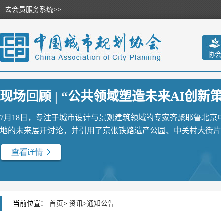
去会员服务系统>>
协
现场回顾 | “公共领域塑造未来AI创新策源
7月18日，专注于城市设计与景观建筑领域的专家齐聚耶鲁北
地的未来展开讨论，并引用了京张铁路遗产公园、中关村大街片区
当前位置：
首页
>
资讯
>
通知公告