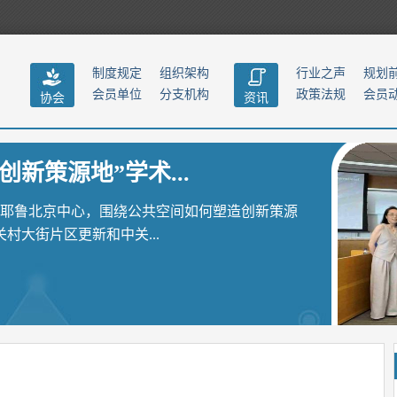
制度规定
组织架构
行业之声
规划
会员单位
分支机构
政策法规
会员
协会
资讯
创新策源地”学术...
聚耶鲁北京中心，围绕公共空间如何塑造创新策源
大街片区更新和中关...