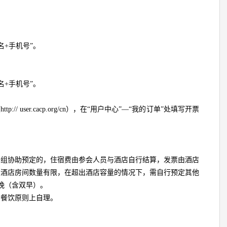
名+手机号”。
名+手机号”。
 user.cacp.org/cn），在“用户中心”—“我的订单”处填写开票
务组协助预定的，住宿费由参会人员与酒店自行结算，发票由酒店
因酒店房间数量有限，在超出酒店容量的情况下，需自行预定其他
/晚（含双早）。
和餐饮原则上自理。