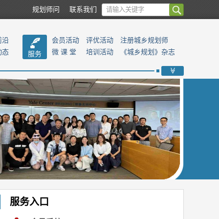
规划师问
联系我们
前沿
会员活动
评优活动
注册城乡规划师
动态
微 课 堂
培训活动
《城乡规划》杂志
服务
>>
服务入口