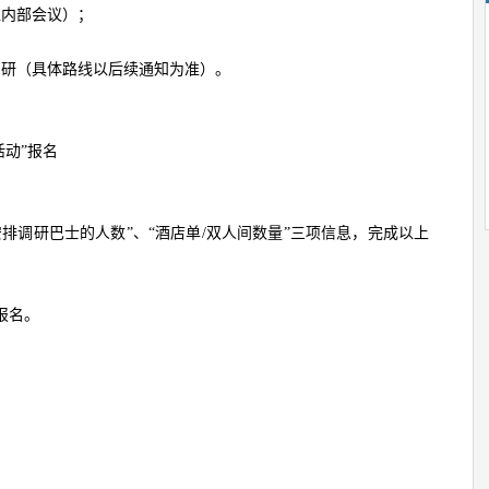
位内部会议）；
术调研（具体路线以后续通知为准）。
活动”报名
安排调研巴士的人数”、“酒店单/双人间数量”三项信息，完成以上
报名。