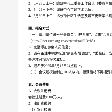
2、5月29日上午：编研中心工委会工作会议（委员单
3、5月29日下午：编研中心主题学术论坛；
4、5月30日上午：15分钟社区生活圈及城市更新学
四、报名方式
（一）请用单位账号登录协会“用户系统”，点击“会员
（
https://user.cacp.org.cn/events/detail?ID=85
）：
1、完整添加参会人员信息；
2、请在备注中明确标注“是否参加调研”、“乘坐统一
备注才可视为报名成功。
3、报名于2025年5月15日24点截止。
（二）会议规模控制在100人以内，额满后将不再接受
五、会议费用
1、会议注册费
会议注册费1000元/人。
2、注册费缴纳
（1）银行转账