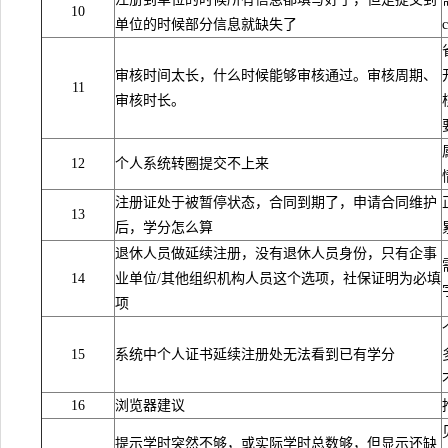
10
单位的时候部分信息就缺失了
审核时间太长，什么时候能够审核通过。审核周期、
11
审核时长。
12
个人系统转圈提交不上来
注册证处于被暂停状态，合同到期了，申请合同维护
13
后，学分怎么算
退休人员做延续注册，没有退休人员身份，只有企事
14
业单位/其他组织机构人员这个选项，社保证明为必填
项
15
系统中个人证书延续注册处无法看到已有学分
16
浏览器建议
提示学时突然不够，或实际学时总数够，但显示还缺