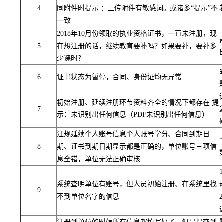
4
同附件时提示 ：上传附件有敏感词。或诸多“提示”不
一致
2018年10月份领取的执业资格证书，一直未注册，现
5
在想注册的话，继续教育要补吗？如果要补，要补多
少课时？
6
证书状态为暂停，合同、身份证均无异常
初始注册、延续注册环节资料齐全的情况下都存在 提
7
示：未识别出任何信息（PDF未识别出任何信息）
注规延续个人账号信息个人账号学分、合同到期日
8
期、证书到期日期显示都是正确的，单位账号三项信
息全错，单位无法正确审核
系统查明单位有账号，但人员初始注册、在系统里找
9
不到单位名字的信息
注册到单位的时候所有信息都填写好了，但是提交到