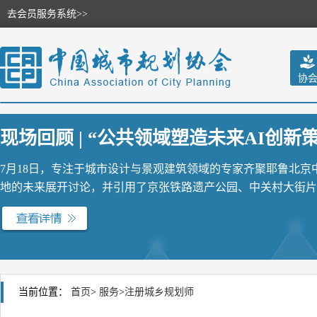
去会员服务系统>>
协
现场回顾 | “公共领域塑造未来AI创新策源
7月18日，专注于城市设计与景观建筑领域的专家齐聚耶鲁北
地的未来展开讨论，并引用了京张铁路遗产公园、中关村大街片区
当前位置：
首页
>
服务
>
注册城乡规划师