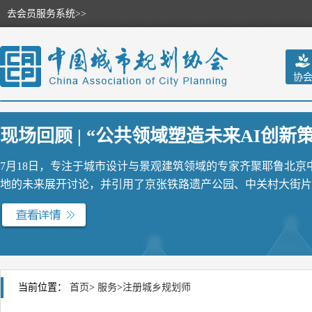
去会员服务系统>>
协
现场回顾 | “公共领域塑造未来AI创新策源
7月18日，专注于城市设计与景观建筑领域的专家齐聚耶鲁北
地的未来展开讨论，并引用了京张铁路遗产公园、中关村大街片区
当前位置：
首页
>
服务
>
注册城乡规划师