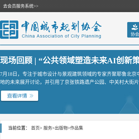
去会员服务系统>>
协
现场回顾 | “公共领域塑造未来AI创新策源
7月18日，专注于城市设计与景观建筑领域的专家齐聚耶鲁北
地的未来展开讨论，并引用了京张铁路遗产公园、中关村大街片区
当前位置：
首页
>
服务
>
出版物
>
作品集