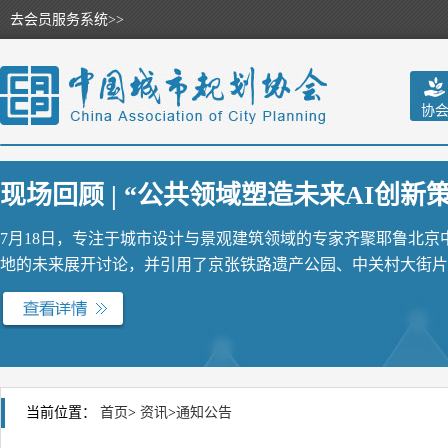
去会员服务系统>>
协
现场回顾 | “公共领域塑造未来AI创新策源
7月18日，专注于城市设计与景观建筑领域的专家齐聚耶鲁北
地的未来展开讨论，并引用了京张铁路遗产公园、中关村大街片区
当前位置：
首页
>
资讯
>
通知公告